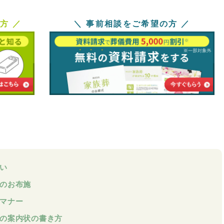
方 ／
＼ 事前相談をご希望の方 ／
い
合のお布施
のマナー
合の案内状の書き方