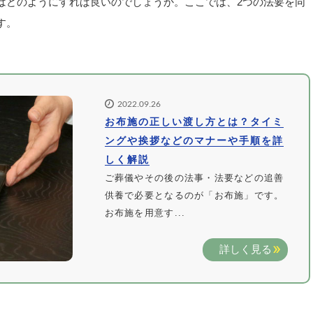
はどのようにすれば良いのでしょうか。ここでは、2つの法要を同
す。
2022.09.26
お布施の正しい渡し方とは？タイミ
ングや挨拶などのマナーや手順を詳
しく解説
ご葬儀やその後の法事・法要などの追善
供養で必要となるのが「お布施」です。
お布施を用意す...
詳しく見る