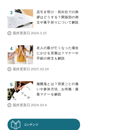
忌引き明け・初出社での挨
拶はどうする？関係別の例
文や菓子折りについて解説
最終更新日 2024.3.25
友人の親が亡くなった場合
にかける言葉は？マナーや
手紙の例文も解説
最終更新日 2025.10.24
施餓鬼とは？宗派ごとの違
いや参加方法、お布施・服
装マナーを解説
最終更新日 2024.10.4
コンテンツ