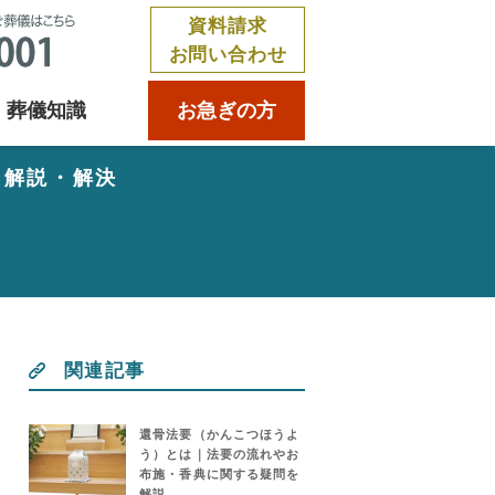
資料請求
お問い合わせ
葬儀知識
お急ぎの方
く解説・解決
関連記事
還骨法要（かんこつほうよ
う）とは｜法要の流れやお
布施・香典に関する疑問を
解説