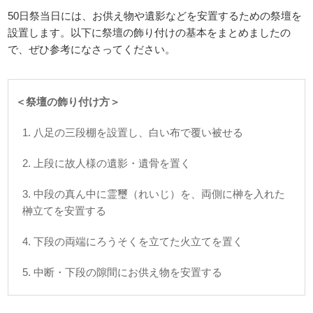
50日祭当日には、お供え物や遺影などを安置するための祭壇を
設置します。以下に祭壇の飾り付けの基本をまとめましたの
で、ぜひ参考になさってください。
＜祭壇の飾り付け方＞
1. 八足の三段棚を設置し、白い布で覆い被せる
2. 上段に故人様の遺影・遺骨を置く
3. 中段の真ん中に霊璽（れいじ）を、両側に榊を入れた
榊立てを安置する
4. 下段の両端にろうそくを立てた火立てを置く
5. 中断・下段の隙間にお供え物を安置する