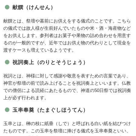
献饌（けんせん）
献饌とは、祭壇や墓前にお供えをする儀式のことです。こちら
の儀式では故人様が生前好んでいたものや米・酒・海産物など
をお供えします。参列者はお菓子や果物の詰め合わせを用意す
るのが一般的ですが、近年ではお供え物の代わりとして現金を
渡すケースも増えているようです。
祝詞奏上（のりとそうじょう）
祝詞とは、神様に対して感謝や敬意を表すための言葉であり、
神官が祭壇の前で読み上げることを祝詞奏上といいます。仏教
での僧侶による読経にあたるもので、神道の50日祭では祝詞奏
上が必ず行われます。
玉串奉奠（たまぐしほうてん）
玉串とは、榊の枝に紙垂（しで）と呼ばれる白い紙を結びつけ
たものです。この玉串を祭壇に捧げる儀式を玉串奉奠といい、