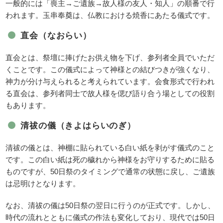
一般的には「喪主→ご遺族→故人様の友人・知人」の順番で行
われます。玉串奉奠は、仏教における焼香にあたる儀式です。
直会（なおらい）
直会とは、祭壇に捧げたお供え物を下げ、参列者全員でいただ
くことです。この儀式によって神様との結びつきが強くなり、
神力が分け与えられると考えられています。会食形式で行われ
る直会は、参列者同士で故人様を偲び語り合う場としての役割
もあります。
清祓の儀（きよはらいのぎ）
清祓の儀とは、神棚に貼られている白い紙を剥がす儀式のこと
です。この白い紙は死の穢れから神様をお守りするために貼る
ものですが、50日祭のタイミングで通常の状態に戻し、ご遺族
は忌明けとなります。
なお、清祓の儀は50日祭の翌日に行うのが正式です。しかし、
時代の流れとともに儀式の作法も変化しており、現代では50日