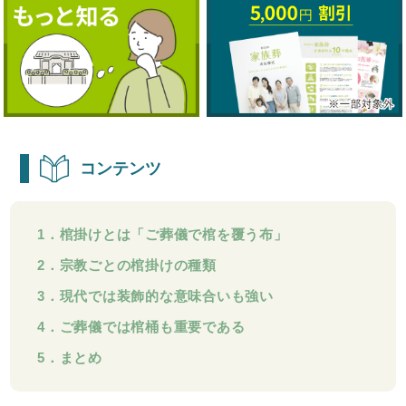
コンテンツ
1．棺掛けとは「ご葬儀で棺を覆う布」
2．宗教ごとの棺掛けの種類
3．現代では装飾的な意味合いも強い
4．ご葬儀では棺桶も重要である
5．まとめ