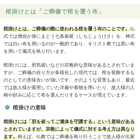
棺掛けとは「ご葬儀で棺を覆う布」
棺掛けとは、ご葬儀の際に使われる棺を覆う布のことです。
仏
式では僧侶が身にまとう七条袈裟（しちじょうけさ）を、神式
では白い布を用いるのが一般的であり、キリスト教では黒い布
を用いて儀式を執り行います。
棺掛けには、邪気祓いなどの宗教的な意味があるとされていま
すが、ご葬儀の在り方が多様化した現代では、棺を装飾するも
のとしての意味合いが強いです。そのような背景もあり、最近
では故人様が着用していた洋服や着物を用いたり、故人様の人
柄や好みに応じて布を選んだりするケースが増えています。
棺掛けの意味
棺掛けには「邪を祓ってご遺体を守護する」という意味がある
とされていますが、宗教によって儀式に対する考え方は異なり
ます。
例えば、仏教ではご葬儀を執り行うことで故人様が出家