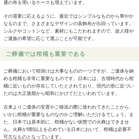
通の布を用いるケースも増えています。
その需要に応えるように、最近ではシンプルなものから華やか
なものまで、さまざまなデザインの装飾布が出回っています。
シルクやコットンなど、素材にもこだわれますので、故人様や
ご遺族の希望に応じて選ぶことが可能です。
ご葬儀では棺桶も重要である
ご葬儀において棺掛けは大事なものの一つですが、ご遺体を納
める棺桶も非常に重要なものです。日本には、古墳時代から棺
桶に近いものが存在していたとされており、現代の形に近づい
たのは大正後期から昭和にかけてだといわれています。
古来よりご遺体の安置やご移送の際に使われてきたことから、
いかに棺桶が重要なものなのかご理解いただけるでしょう。ま
た、日本では基本的に、棺桶がない状態での火葬はできませ
ん。火葬が9割以上を占めている日本において、棺桶は必要不
可欠なものとなっています。