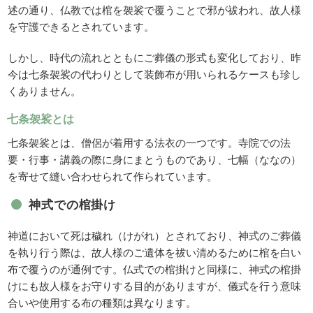
述の通り、仏教では棺を袈裟で覆うことで邪が祓われ、故人様
を守護できるとされています。
しかし、時代の流れとともにご葬儀の形式も変化しており、昨
今は七条袈裟の代わりとして装飾布が用いられるケースも珍し
くありません。
七条袈裟とは
七条袈裟とは、僧侶が着用する法衣の一つです。寺院での法
要・行事・講義の際に身にまとうものであり、七幅（ななの）
を寄せて縫い合わせられて作られています。
神式での棺掛け
神道において死は穢れ（けがれ）とされており、神式のご葬儀
を執り行う際は、故人様のご遺体を祓い清めるために棺を白い
布で覆うのが通例です。仏式での棺掛けと同様に、神式の棺掛
けにも故人様をお守りする目的がありますが、儀式を行う意味
合いや使用する布の種類は異なります。