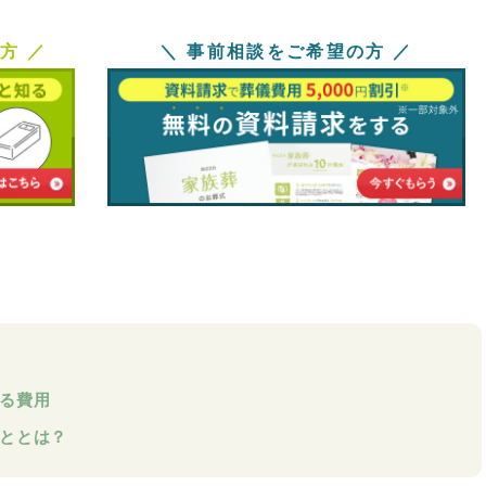
方 ／
＼ 事前相談をご希望の方 ／
かる費用
こととは？