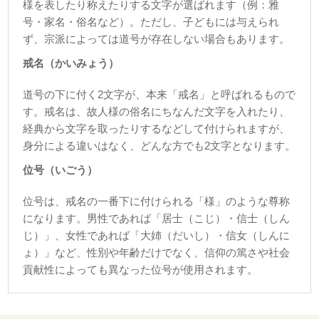
様を表したり称えたりする文字が選ばれます（例：雅
号・家名・俗名など）。ただし、子どもには与えられ
ず、宗派によっては道号が存在しない場合もあります。
戒名（かいみょう）
道号の下に付く2文字が、本来「戒名」と呼ばれるもので
す。戒名は、故人様の俗名にちなんだ文字を入れたり、
経典から文字を取ったりするなどして付けられますが、
身分による違いはなく、どんな方でも2文字となります。
位号（いごう）
位号は、戒名の一番下に付けられる「様」のような尊称
になります。男性であれば「居士（こじ）・信士（しん
じ）」、女性であれば「大姉（だいし）・信女（しんに
ょ）」など、性別や年齢だけでなく、信仰の篤さや社会
貢献性によっても異なった位号が使用されます。