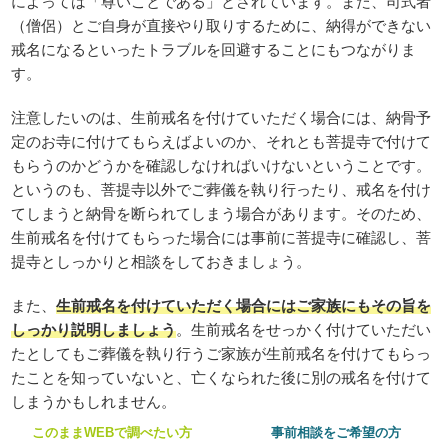
によっては「尊いことである」とされています。また、司式者
（僧侶）とご自身が直接やり取りするために、納得ができない
戒名になるといったトラブルを回避することにもつながりま
す。
注意したいのは、生前戒名を付けていただく場合には、納骨予
定のお寺に付けてもらえばよいのか、それとも菩提寺で付けて
もらうのかどうかを確認しなければいけないということです。
というのも、菩提寺以外でご葬儀を執り行ったり、戒名を付け
てしまうと納骨を断られてしまう場合があります。そのため、
生前戒名を付けてもらった場合には事前に菩提寺に確認し、菩
提寺としっかりと相談をしておきましょう。
また、
生前戒名を付けていただく場合にはご家族にもその旨を
しっかり説明しましょう
。生前戒名をせっかく付けていただい
たとしてもご葬儀を執り行うご家族が生前戒名を付けてもらっ
たことを知っていないと、亡くなられた後に別の戒名を付けて
しまうかもしれません。
このままWEBで調べたい方
事前相談をご希望の方