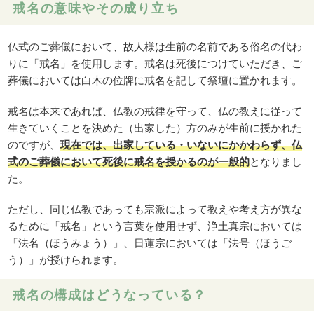
戒名の意味やその成り立ち
仏式のご葬儀において、故人様は生前の名前である俗名の代わ
りに「戒名」を使用します。戒名は死後につけていただき、ご
葬儀においては白木の位牌に戒名を記して祭壇に置かれます。
戒名は本来であれば、仏教の戒律を守って、仏の教えに従って
生きていくことを決めた（出家した）方のみが生前に授かれた
のですが、
現在では、出家している・いないにかかわらず、仏
式のご葬儀において死後に戒名を授かるのが一般的
となりまし
た。
ただし、同じ仏教であっても宗派によって教えや考え方が異な
るために「戒名」という言葉を使用せず、浄土真宗においては
「法名（ほうみょう）」、日蓮宗においては「法号（ほうご
う）」が授けられます。
戒名の構成はどうなっている？