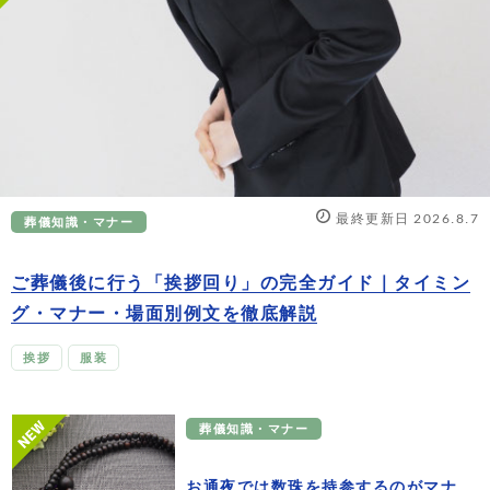
最終更新日 2026.8.7
葬儀知識・マナー
ご葬儀後に行う「挨拶回り」の完全ガイド｜タイミン
グ・マナー・場面別例文を徹底解説
挨拶
服装
葬儀知識・マナー
お通夜では数珠を持参するのがマナ