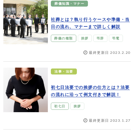
葬儀知識・マナー
社葬とは？執り行うケースや準備・当
日の流れ、マナーまで詳しく解説
葬儀の種類
挨拶
弔辞
弔電
最終更新日 2023.2.20
法事・法要
初七日法要での挨拶の仕方とは？法要
の流れに沿って例文付きで解説！
初七日
挨拶
最終更新日 2023.1.27