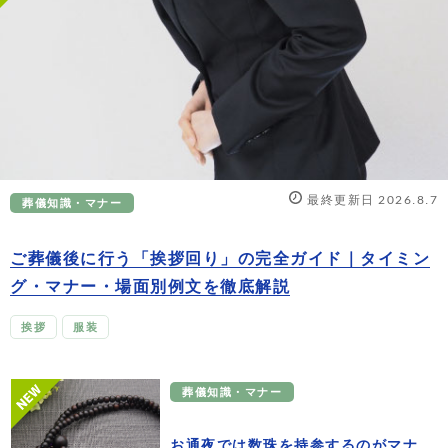
最終更新日 2026.8.7
葬儀知識・マナー
ご葬儀後に行う「挨拶回り」の完全ガイド｜タイミン
グ・マナー・場面別例文を徹底解説
挨拶
服装
葬儀知識・マナー
お通夜では数珠を持参するのがマナ