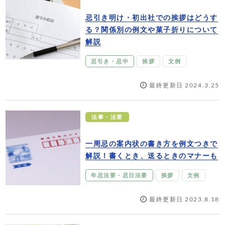
忌引き明け・初出社での挨拶はどうす
る？関係別の例文や菓子折りについて
解説
忌引き・忌中
挨拶
文例
最終更新日 2024.3.25
法事・法要
一周忌の案内状の書き方を例文つきで
解説！書くとき、送るときのマナーも
年忌法要・忌日法要
挨拶
文例
最終更新日 2023.8.18